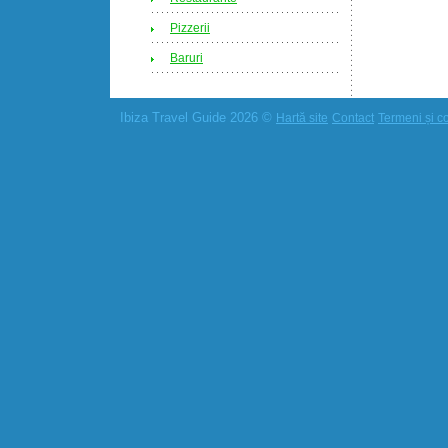
Pizzerii
Baruri
Ibiza Travel Guide 2026 ©
Hartă site
Contact
Termeni și co