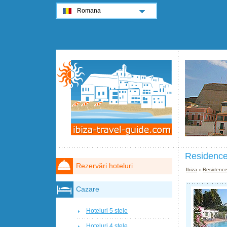
Romana
Residence
Rezervări hoteluri
Ibiza
›
Residence
Cazare
Hoteluri 5 stele
Hoteluri 4 stele