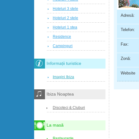
Hoteluri 3 stele
Adresă:
Hoteluri 2 stele
Hoteluri 1 stea
Telefon:
Residence
Fax:
Campinguri
Zonă:
Informații turistice
Website
Imagini Ibiza
Ibiza Noaptea
Discoteci & Cluburi
La masă
Restaurante