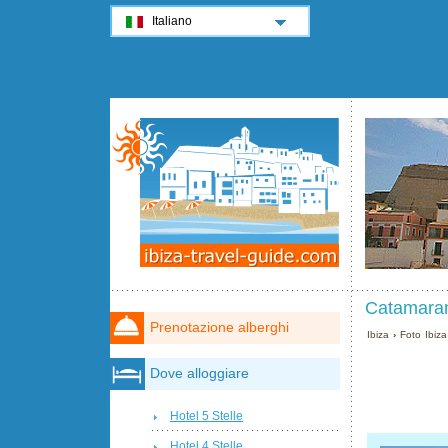
Italiano
Catamarano
Prenotazione alberghi
Ibiza
›
Foto Ibiza
Dove alloggiare
Hotel 5 Stelle
Hotel 4 Stelle