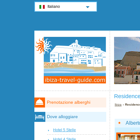
Italiano
Residence
Prenotazione alberghi
Ibiza
› Residence
Dove alloggiare
Albert
Hotel 5 Stelle
Hotel 4 Stelle