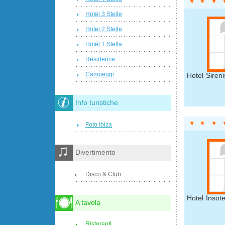
Hotel 3 Stelle
Hotel 2 Stelle
Hotel 1 Stella
Residence
Campeggi
Hotel Sireni
Info turistiche
Foto Ibiza
Divertimento
Disco & Club
Hotel Insot
A tavola
Ristoranti