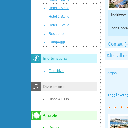
Hotel 3 Stelle
Indirizzo:
Hotel 2 Stelle
Hotel 1 Stella
Zona hotel
Residence
Campeggi
Contatti [+
Altri albe
Info turistiche
Foto Ibiza
Argos
Divertimento
Disco & Club
A tavola
Ristoranti