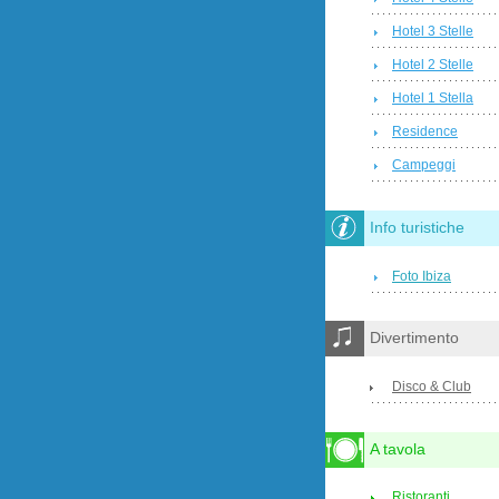
Hotel 3 Stelle
Hotel 2 Stelle
Hotel 1 Stella
Residence
Campeggi
Info turistiche
Foto Ibiza
Divertimento
Disco & Club
A tavola
Ristoranti