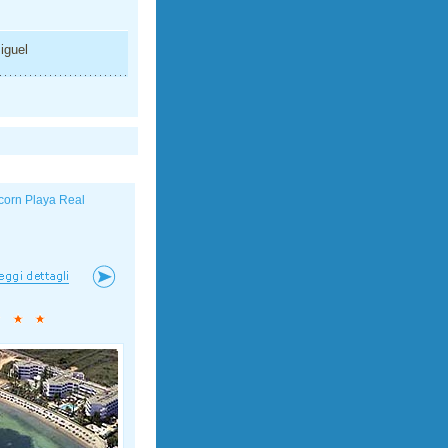
iguel
corn Playa Real