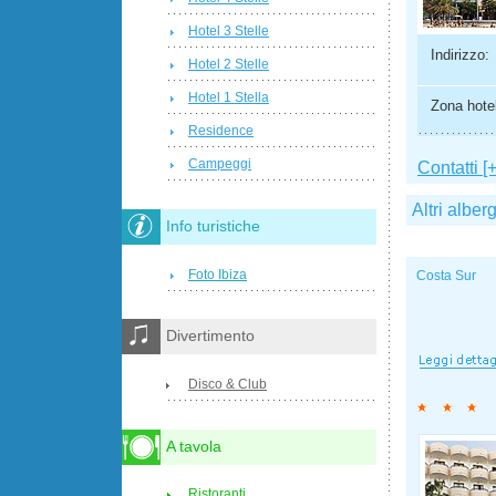
Hotel 3 Stelle
Indirizzo:
Hotel 2 Stelle
Hotel 1 Stella
Zona hotel
Residence
Campeggi
Contatti [+
Altri alber
Info turistiche
Foto Ibiza
Costa Sur
Divertimento
Disco & Club
A tavola
Ristoranti