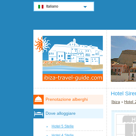
Italiano
Hotel Siren
Prenotazione alberghi
Ibiza
›
Hotel 
Dove alloggiare
Hotel 5 Stelle
Hotel 4 Stelle