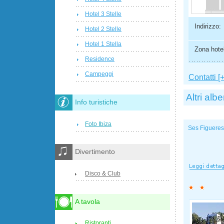
Hotel 3 Stelle
Indirizzo:
Hotel 2 Stelle
Hotel 1 Stella
Zona hotel
Residence
Campeggi
Contatti [+
Altri albe
Info turistiche
Foto Ibiza
Ses Figueres
Divertimento
Disco & Club
A tavola
Ristoranti