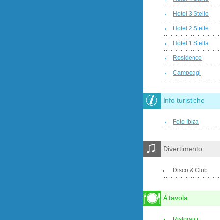
Hotel 3 Stelle
Hotel 2 Stelle
Hotel 1 Stella
Residence
Campeggi
Info turistiche
Foto Ibiza
Divertimento
Disco & Club
A tavola
Ristoranti