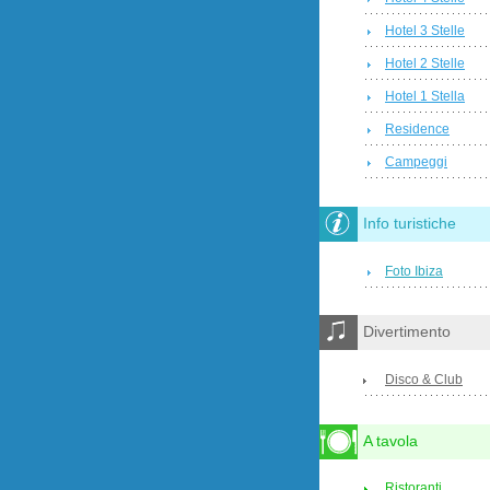
Hotel 3 Stelle
Hotel 2 Stelle
Hotel 1 Stella
Residence
Campeggi
Info turistiche
Foto Ibiza
Divertimento
Disco & Club
A tavola
Ristoranti