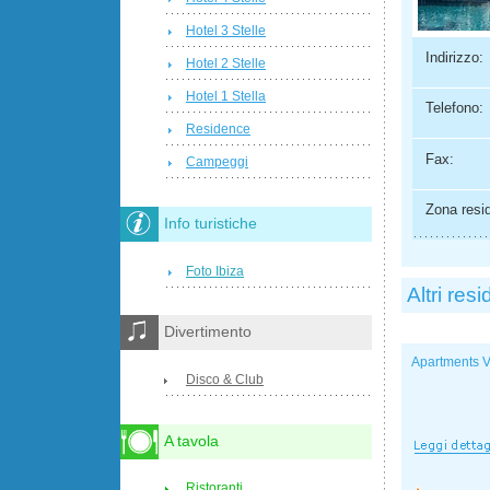
Hotel 3 Stelle
Indirizzo:
Hotel 2 Stelle
Hotel 1 Stella
Telefono:
Residence
Fax:
Campeggi
Zona resi
Info turistiche
Foto Ibiza
Altri res
Divertimento
Apartments 
Disco & Club
A tavola
Ristoranti