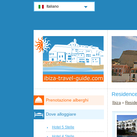
Italiano
Residence
Prenotazione alberghi
Ibiza
›
Reside
Dove alloggiare
Hotel 5 Stelle
Hotel 4 Stelle