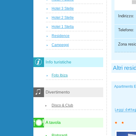
Hotel 3 Stelle
Indirizzo:
Hotel 2 Stelle
Hotel 1 Stella
Telefono:
Residence
Zona resi
Campeggi
Info turistiche
Altri res
Foto Ibiza
Apartments E
Divertimento
Disco & Club
A tavola
Ristoranti