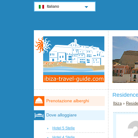
Italiano
Residence
Prenotazione alberghi
Ibiza
›
Reside
Dove alloggiare
Hotel 5 Stelle
Hotel 4 Stelle