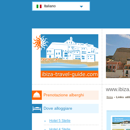
Italiano
www.ibiza
Prenotazione alberghi
Ibiza
› Links util
Dove alloggiare
Hotel 5 Stelle
Hotel 4 Stelle