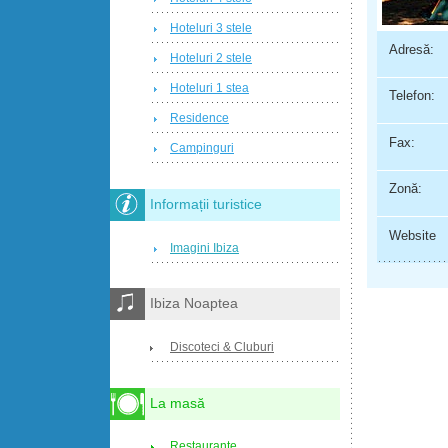
Hoteluri 3 stele
Adresă:
Hoteluri 2 stele
Hoteluri 1 stea
Telefon:
Residence
Fax:
Campinguri
Zonă:
Informații turistice
Website
Imagini Ibiza
Ibiza Noaptea
Discoteci & Cluburi
La masă
Restaurante