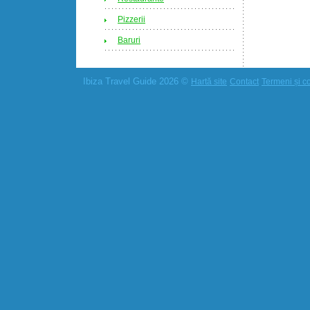
Pizzerii
Baruri
Ibiza Travel Guide 2026 ©
Hartă site
Contact
Termeni și co