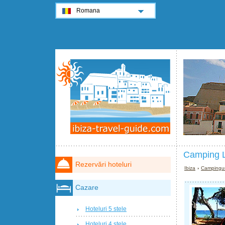
Romana
Camping L
Rezervări hoteluri
Ibiza
›
Campingur
Cazare
Hoteluri 5 stele
Hoteluri 4 stele