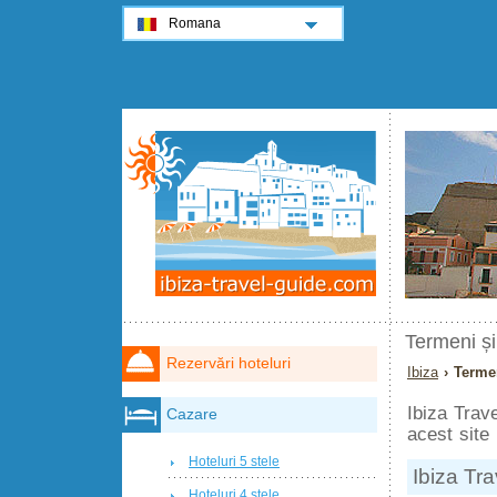
Romana
Termeni și 
Rezervări hoteluri
Ibiza
› Termen
Ibiza Trave
Cazare
acest site
Hoteluri 5 stele
Ibiza Tr
Hoteluri 4 stele