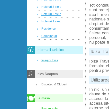
Tot continu
Hoteluri 3 stele
sunt prote
sau firme 
Hoteluri 2 stele
nationale 
Hoteluri 1 stea
drepturi de
consimtama
Residence
fisiere co
Campinguri
personal, 
nu poate f
Informații turistice
Ibiza Tr
Imagini Ibiza
Ibiza Trav
formalre e
pentru priv
Ibiza Noaptea
Utilizare
Discoteci & Cluburi
In nici un
daune de o
La masă
accesul la
accesa site
externe pr
Restaurante