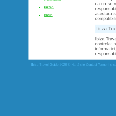
ca un servi
Pizzerii
responsabi
acestora s
Baruri
compatibili
Ibiza Tra
Ibiza Trav
controlat 
informatici
responsabi
Ibiza Travel Guide 2026 ©
Hartă site
Contact
Termeni și co