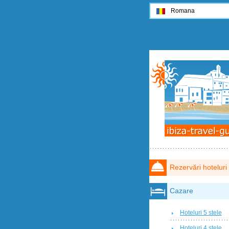
Romana
Rezervări hoteluri
Cazare
Hoteluri 5 stele
Hoteluri 4 stele