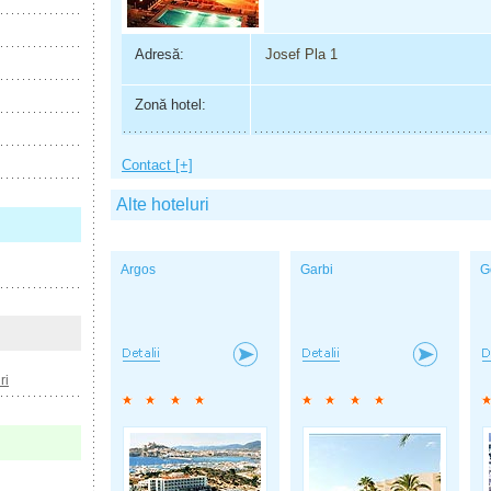
Adresă:
Josef Pla 1
Zonă hotel:
Contact [+]
Alte hoteluri
Argos
Garbi
G
ri