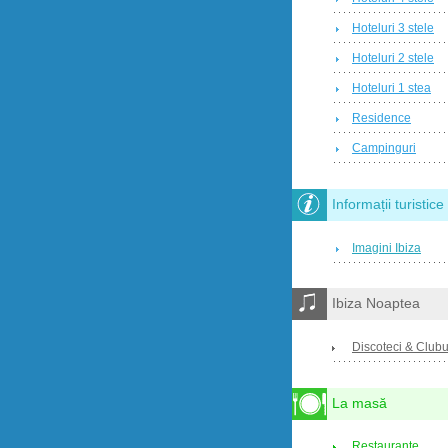
Hoteluri 3 stele
Hoteluri 2 stele
Hoteluri 1 stea
Residence
Campinguri
Informații turistice
Imagini Ibiza
Ibiza Noaptea
Discoteci & Clubu
La masă
Restaurante