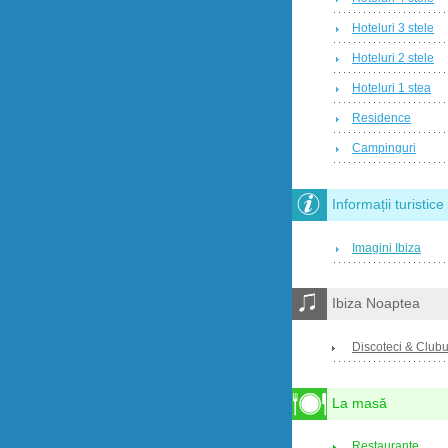
Hoteluri 3 stele
Hoteluri 2 stele
Hoteluri 1 stea
Residence
Campinguri
Informații turistice
Imagini Ibiza
Ibiza Noaptea
Discoteci & Clubu
La masă
Restaurante