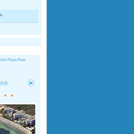
os
corn Playa Real