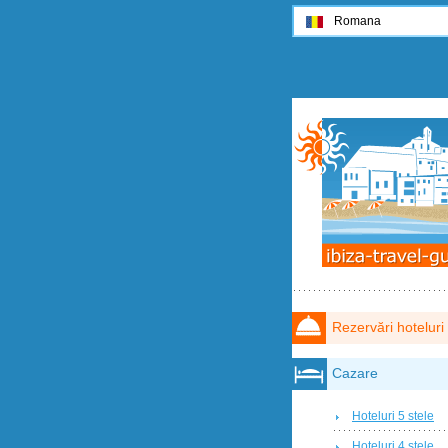
Romana
Rezervări hoteluri
Cazare
Hoteluri 5 stele
Hoteluri 4 stele