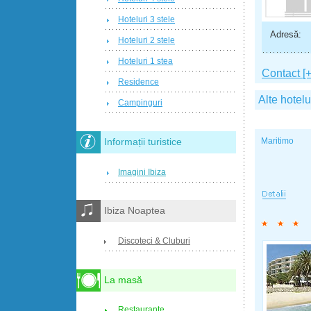
Hoteluri 3 stele
Adresă:
Hoteluri 2 stele
Hoteluri 1 stea
Contact [+
Residence
Alte hotelu
Campinguri
Maritimo
Informații turistice
Imagini Ibiza
Ibiza Noaptea
Discoteci & Cluburi
La masă
Restaurante