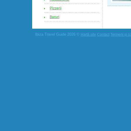
Pizzerii
Baruri
Ibiza Travel Guide 2026 ©
Hartă site
Contact
Termeni și co