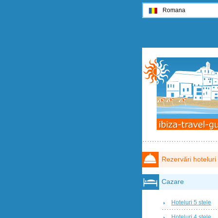
Romana
Rezervări hoteluri
Cazare
Hoteluri 5 stele
Hoteluri 4 stele