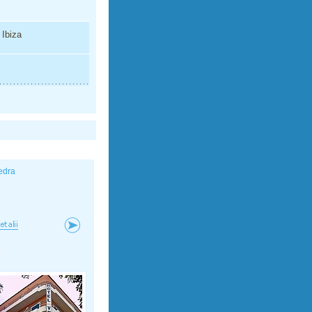
 Ibiza
edra