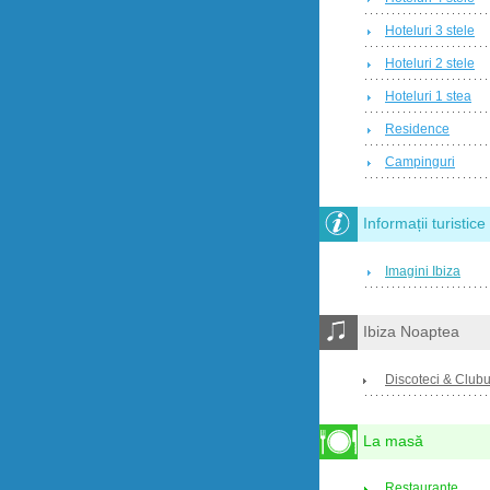
Hoteluri 3 stele
Hoteluri 2 stele
Hoteluri 1 stea
Residence
Campinguri
Informații turistice
Imagini Ibiza
Ibiza Noaptea
Discoteci & Clubu
La masă
Restaurante