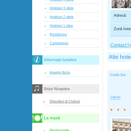
Hoteluri 3 stele
Adresă:
Hoteluri 2 stele
Hoteluri 1 stea
Zonă hotel
Residence
Campinguri
Contact [+
Alte hote
Informații turistice
Imagini Ibiza
Costa Sur
Ibiza Noaptea
Discoteci & Cluburi
La masă
Restaurante