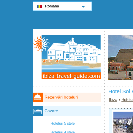
Romana
Hotel Sol 
Rezervări hoteluri
Ibiza
›
Hotelur
Cazare
Hoteluri 5 stele
Hoteluri 4 stele