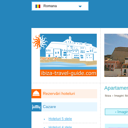
Romana
Apartament
Rezervări hoteluri
Ibiza
›
Imagini Ib
Cazare
‹ Imagi
Hoteluri 5 stele
Hoteluri 4 stele