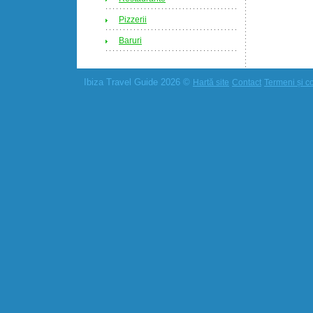
Pizzerii
Baruri
Ibiza Travel Guide 2026 ©
Hartă site
Contact
Termeni și co