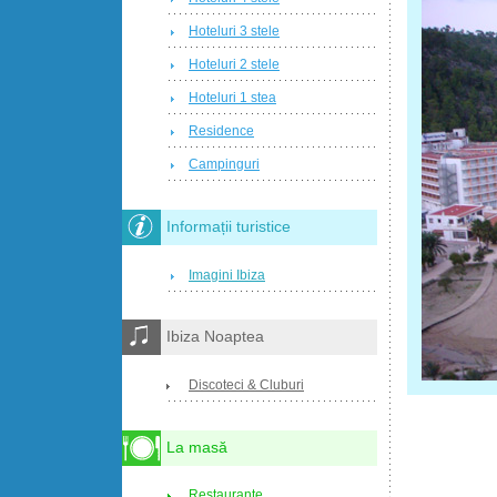
Hoteluri 3 stele
Hoteluri 2 stele
Hoteluri 1 stea
Residence
Campinguri
Informații turistice
Imagini Ibiza
Ibiza Noaptea
Discoteci & Cluburi
La masă
Restaurante