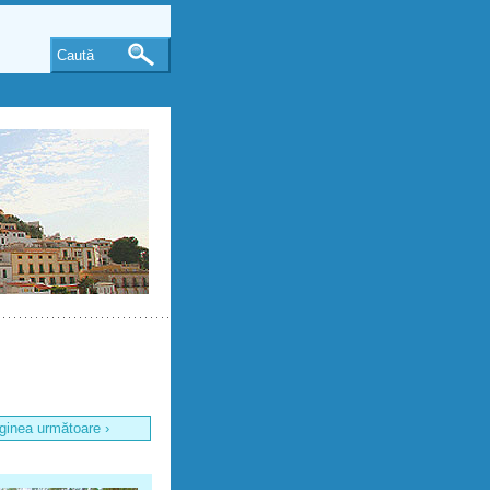
Caută
ginea următoare ›