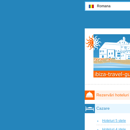
Romana
Rezervări hoteluri
Cazare
Hoteluri 5 stele
Hoteluri 4 stele