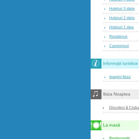
Hoteluri 3 stele
Hoteluri 2 stele
Hoteluri 1 stea
Residence
Campinguri
Informații turistice
Imagini Ibiza
Ibiza Noaptea
Discoteci & Clubu
La masă
Restaurante