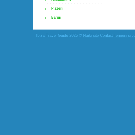
Pizzerii
Baruri
Ibiza Travel Guide 2026 ©
Hartă site
Contact
Termeni și co