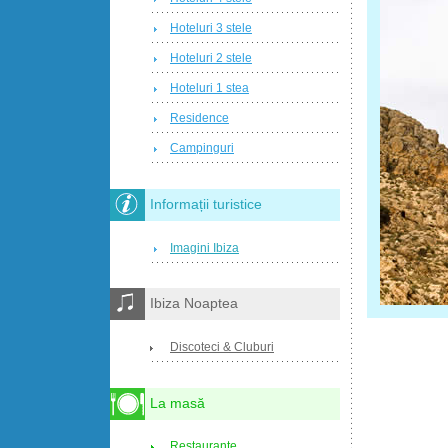
Hoteluri 3 stele
Hoteluri 2 stele
Hoteluri 1 stea
Residence
Campinguri
Informații turistice
Imagini Ibiza
Ibiza Noaptea
Discoteci & Cluburi
La masă
Restaurante