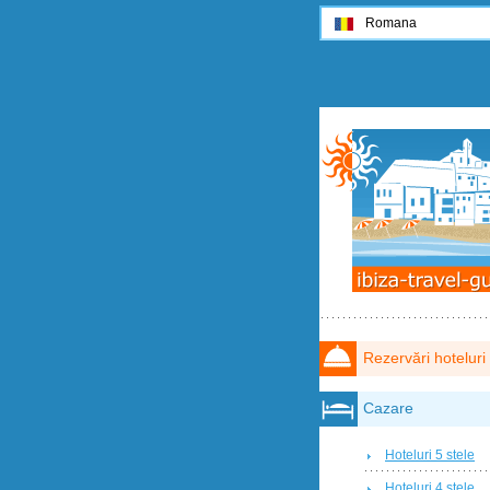
Romana
Rezervări hoteluri
Cazare
Hoteluri 5 stele
Hoteluri 4 stele