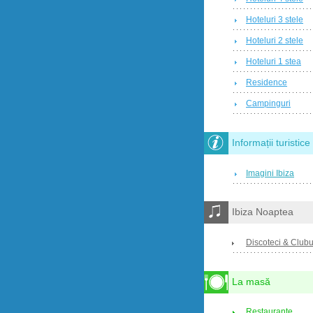
Hoteluri 3 stele
Hoteluri 2 stele
Hoteluri 1 stea
Residence
Campinguri
Informații turistice
Imagini Ibiza
Ibiza Noaptea
Discoteci & Clubu
La masă
Restaurante