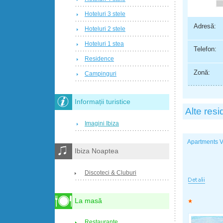
Hoteluri 3 stele
Adresă:
Hoteluri 2 stele
Hoteluri 1 stea
Telefon:
Residence
Zonă:
Campinguri
Informații turistice
Alte res
Imagini Ibiza
Apartments 
Ibiza Noaptea
Discoteci & Cluburi
La masă
Restaurante