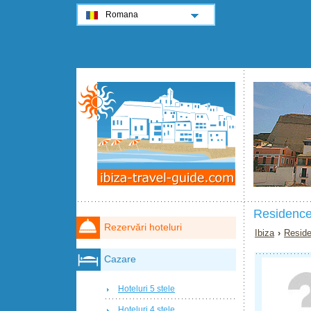
Romana
Residence
Rezervări hoteluri
Ibiza
›
Reside
Cazare
Hoteluri 5 stele
Hoteluri 4 stele