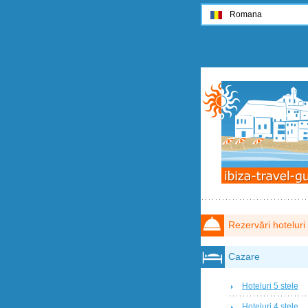
Romana
Rezervări hoteluri
Cazare
Hoteluri 5 stele
Hoteluri 4 stele