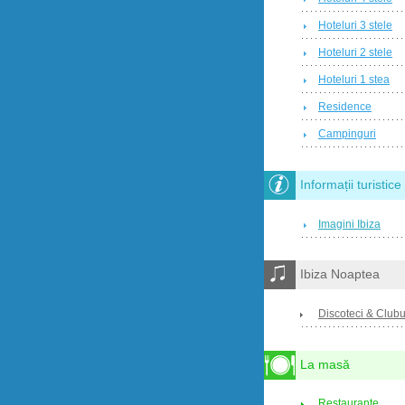
Hoteluri 3 stele
Hoteluri 2 stele
Hoteluri 1 stea
Residence
Campinguri
Informații turistice
Imagini Ibiza
Ibiza Noaptea
Discoteci & Clubu
La masă
Restaurante