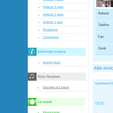
Hoteluri 3 stele
Adresă:
Hoteluri 2 stele
Hoteluri 1 stea
Telefon:
Residence
Fax:
Campinguri
Zonă:
Informații turistice
Imagini Ibiza
Alte res
Ibiza Noaptea
Apartments E
Discoteci & Cluburi
La masă
Restaurante