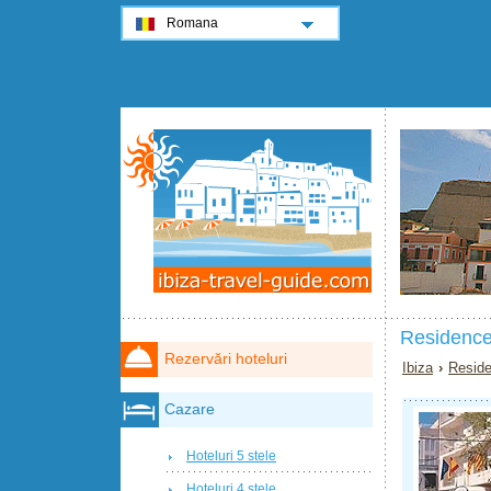
Romana
Residence
Rezervări hoteluri
Ibiza
›
Reside
Cazare
Hoteluri 5 stele
Hoteluri 4 stele