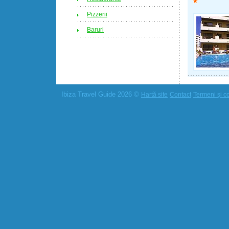
Pizzerii
Baruri
Ibiza Travel Guide 2026 ©
Hartă site
Contact
Termeni și co