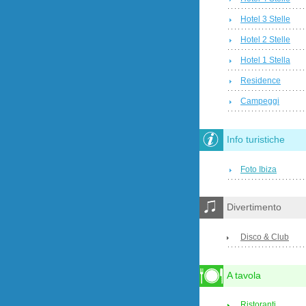
Hotel 3 Stelle
Hotel 2 Stelle
Hotel 1 Stella
Residence
Campeggi
Info turistiche
Foto Ibiza
Divertimento
Disco & Club
A tavola
Ristoranti