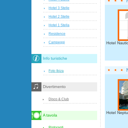
Hotel 3 Stelle
Hotel 2 Stelle
Hotel 1 Stella
Residence
Campeggi
Hotel Nauti
Info turistiche
Foto Ibiza
Divertimento
Disco & Club
Hotel Neptu
A tavola
Ristoranti