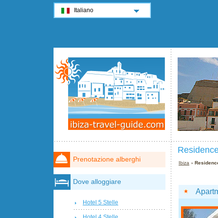
Italiano
Residence 
Prenotazione alberghi
Ibiza
› Residence
Dove alloggiare
Apartm
Hotel 5 Stelle
Hotel 4 Stelle