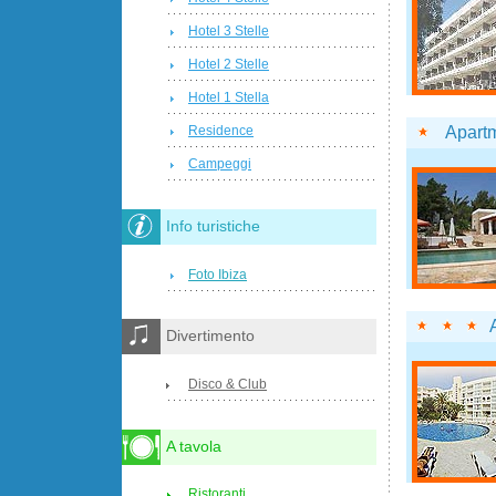
Hotel 3 Stelle
Hotel 2 Stelle
Hotel 1 Stella
Apart
Residence
Campeggi
Info turistiche
Foto Ibiza
Divertimento
Disco & Club
A tavola
Ristoranti