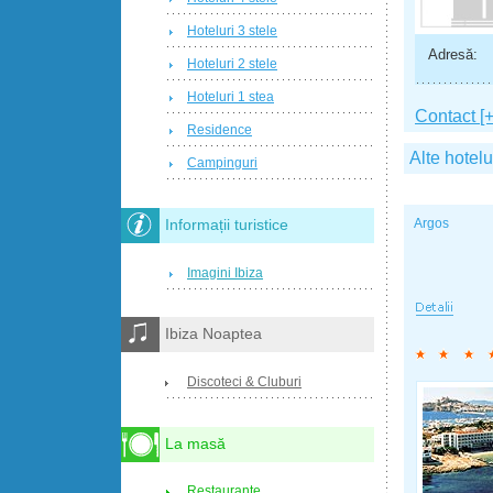
Hoteluri 3 stele
Adresă:
Hoteluri 2 stele
Hoteluri 1 stea
Contact [+
Residence
Alte hotelu
Campinguri
Argos
Informații turistice
Imagini Ibiza
Ibiza Noaptea
Discoteci & Cluburi
La masă
Restaurante