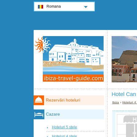
Romana
Hotel Can 
Rezervări hoteluri
Ibiza
›
Hoteluri 4
Cazare
Hoteluri 5 stele
Hoteluri 4 stele