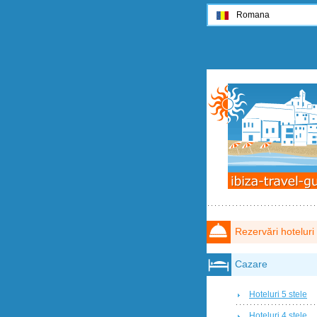
Romana
Rezervări hoteluri
Cazare
Hoteluri 5 stele
Hoteluri 4 stele