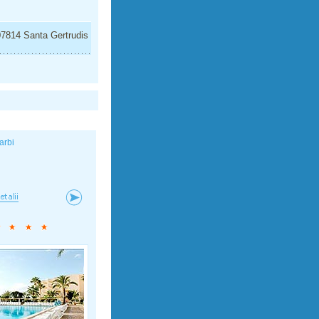
07814 Santa Gertrudis
arbi