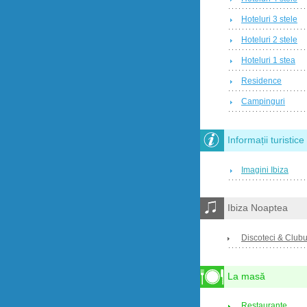
Hoteluri 3 stele
Hoteluri 2 stele
Hoteluri 1 stea
Residence
Campinguri
Informații turistice
Imagini Ibiza
Ibiza Noaptea
Discoteci & Clubu
La masă
Restaurante