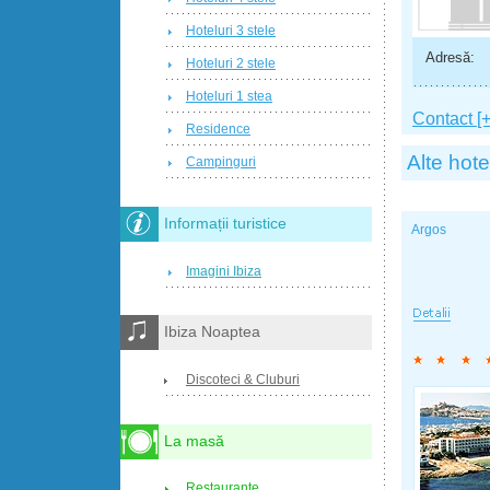
Hoteluri 3 stele
Adresă:
Hoteluri 2 stele
Hoteluri 1 stea
Contact [+
Residence
Alte hote
Campinguri
Informații turistice
Argos
Imagini Ibiza
Ibiza Noaptea
Discoteci & Cluburi
La masă
Restaurante