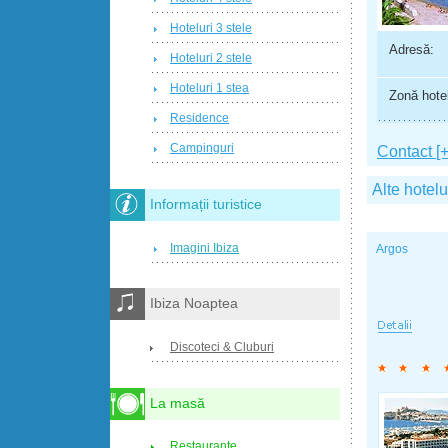
Hoteluri 3 stele
Adresă:
Hoteluri 2 stele
Hoteluri 1 stea
Zonă hotel
Residence
Campinguri
Contact [+
Alte hotelu
Informații turistice
Imagini Ibiza
Argos
Ibiza Noaptea
Discoteci & Cluburi
La masă
Restaurante