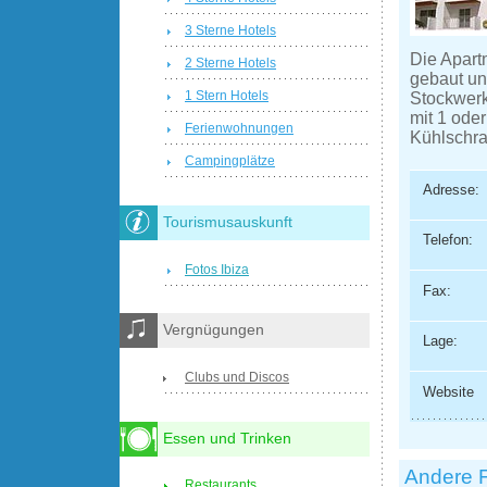
3 Sterne Hotels
Die Apart
2 Sterne Hotels
gebaut un
1 Stern Hotels
Stockwerk
mit 1 ode
Ferienwohnungen
Kühlschra
Campingplätze
Adresse:
Tourismusauskunft
Telefon:
Fotos Ibiza
Fax:
Vergnügungen
Lage:
Clubs und Discos
Website
Essen und Trinken
Andere 
Restaurants