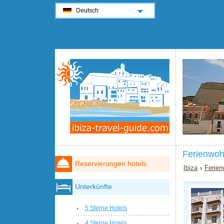
Deutsch
Ferienwoh
Reservierungen hotels
Ibiza
›
Ferien
Unterkünfte
5 Sterne Hotels
4 Sterne Hotels