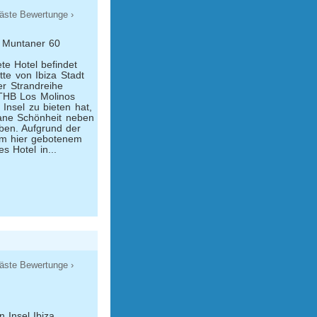
äste Bewertunge ›
 Muntaner 60
te Hotel befindet
tte von Ibiza Stadt
ter Strandreihe
 THB Los Molinos
 Insel zu bieten hat,
rane Schönheit neben
ben. Aufgrund der
em hier gebotenem
es Hotel in...
äste Bewertunge ›
 Insel Ibiza