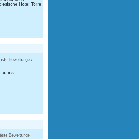
diesische Hotel Torre
äste Bewertunge ›
staques
äste Bewertunge ›