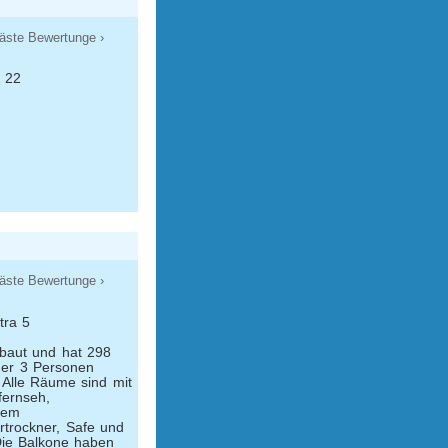
äste Bewertunge ›
s 22
äste Bewertunge ›
tra 5
ebaut und hat 298
der 3 Personen
Alle Räume sind mit
fernseh,
sem
rtrockner, Safe und
 Die Balkone haben