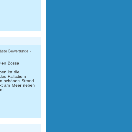
äste Bewertunge ›
D'en Bossa
en ist die
 des Palladium
Am schönen Strand
ekt am Meer neben
et.