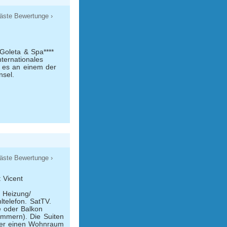
äste Bewertunge ›
 Goleta & Spa****
nternationales
 es an einem der
nsel.
äste Bewertunge ›
 Vicent
 Heizung/
telefon. Sat­TV.
e oder Balkon
immern). Die Suiten
über einen Wohnraum