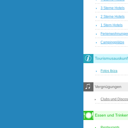
3 Sterne Hotels
2 Sterne Hotels
1 Stern Hotels
Ferienwohnunge
Campingplätze
Tourismusauskunf
Fotos Ibiza
Vergnügungen
Clubs und Discos
Essen und Trinke
Restaurants