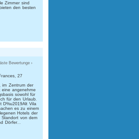
lle Zimmer sind
bieten den besten
äste Bewertunge ›
Frances, 27
, im Zentrum der
ist eine angenehme
basis sowohl für
ch für den Urlaub.
dt D%u2019Alt Vila
achen es zu einem
legenen Hotels der
n Standort von dem
d Dörfer...