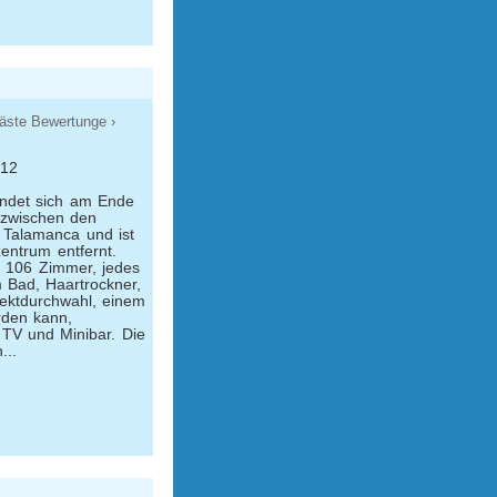
äste Bewertunge ›
 12
ndet sich am Ende
zwischen den
 Talamanca und ist
entrum entfernt.
r 106 Zimmer, jedes
m Bad, Haartrockner,
rektdurchwahl, einem
rden kann,
 TV und Minibar. Die
...