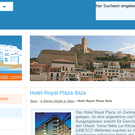
Hotel Royal Plaza Ibiza
tels
Ibiza
›
4 Sterne Hotels in Ibiza
› Hotel Royal Plaza Ibiza
Das Hotel Royal Plaza, im Zentru
gelegen, ist eine angenehme un
Ausgangsbasis sowohl für Geschäf
den Urlaub. Seine Nähe zur Altst
(UNESCO Welterbe) machen es z
günstigsten gelegenen Hotels der