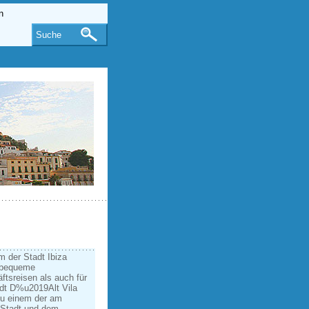
Suche
m der Stadt Ibiza
d bequeme
tsreisen als auch für
adt D%u2019Alt Vila
u einem der am
 Stadt und dem