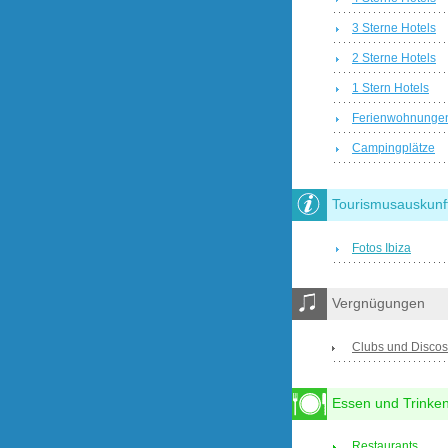
3 Sterne Hotels
2 Sterne Hotels
1 Stern Hotels
Ferienwohnunge
Campingplätze
Tourismusauskunf
Fotos Ibiza
Vergnügungen
Clubs und Discos
Essen und Trinke
Restaurants