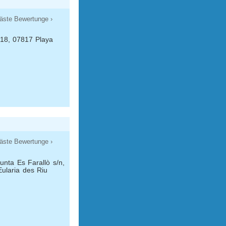
äste Bewertunge ›
-18, 07817 Playa
äste Bewertunge ›
unta Es Farallò s/n,
ularia des Riu