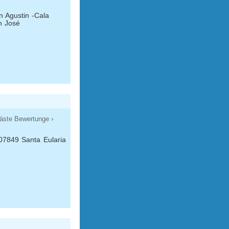
n Agustin -Cala
n José
äste Bewertunge ›
 07849 Santa Eularia