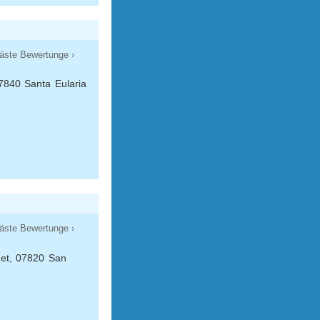
äste Bewertunge ›
7840 Santa Eularia
äste Bewertunge ›
uet, 07820 San