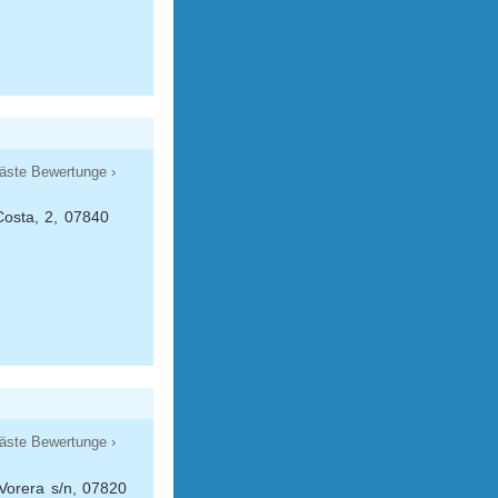
äste Bewertunge ›
Costa, 2, 07840
äste Bewertunge ›
Vorera s/n, 07820