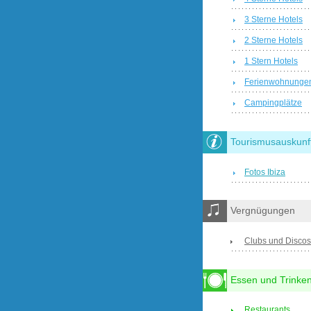
3 Sterne Hotels
2 Sterne Hotels
1 Stern Hotels
Ferienwohnunge
Campingplätze
Tourismusauskunf
Fotos Ibiza
Vergnügungen
Clubs und Discos
Essen und Trinke
Restaurants