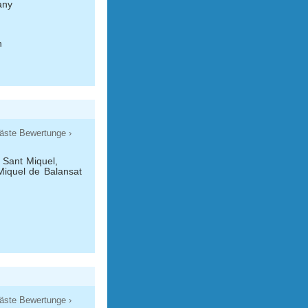
any
n
äste Bewertunge ›
 Sant Miquel,
iquel de Balansat
äste Bewertunge ›