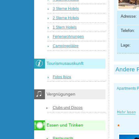
3 Sterne Hotels
Adresse:
2 Sterne Hotels
1 Stern Hotels
Telefon:
Ferienwohnungen
Lage:
Campingplätze
Tourismusauskunft
Andere 
Fotos Ibiza
Apartments P
Vergnügungen
Clubs und Discos
Essen und Trinken
Restaurants