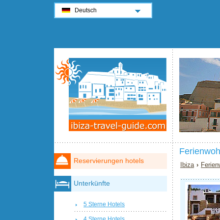
Deutsch
Ferienwoh
Reservierungen hotels
Ibiza
›
Ferien
Unterkünfte
5 Sterne Hotels
4 Sterne Hotels