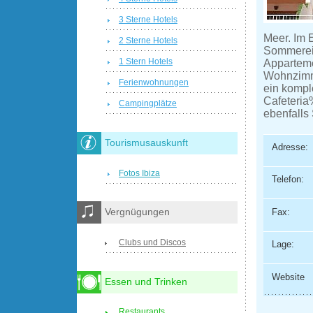
3 Sterne Hotels
Meer. Im 
2 Sterne Hotels
Sommerein
1 Stern Hotels
Apparteme
Wohnzimme
Ferienwohnungen
ein kompl
Cafeteria
Campingplätze
ebenfall
Tourismusauskunft
Adresse:
Fotos Ibiza
Telefon:
Fax:
Vergnügungen
Clubs und Discos
Lage:
Website
Essen und Trinken
Restaurants