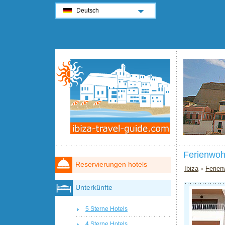
Deutsch
Ferienwoh
Reservierungen hotels
Ibiza
›
Ferien
Unterkünfte
5 Sterne Hotels
4 Sterne Hotels