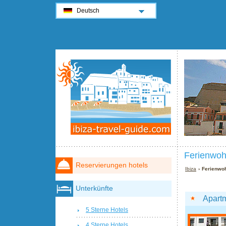
Deutsch
Ferienwohn
Reservierungen hotels
Ibiza
› Ferienwoh
Unterkünfte
Apart
5 Sterne Hotels
4 Sterne Hotels