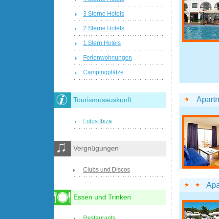
3 Sterne Hotels
2 Sterne Hotels
1 Stern Hotels
Ferienwohnungen
Campingplätze
Apart
Tourismusauskunft
Fotos Ibiza
Vergnügungen
Clubs und Discos
Apa
Essen und Trinken
Restaurants