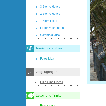
3 Sterne Hotels
2 Sterne Hotels
1 Stern Hotels
Ferienwohnungen
Campingplätze
Tourismusauskunft
Fotos Ibiza
Vergnügungen
Clubs und Discos
Essen und Trinken
Restaurants