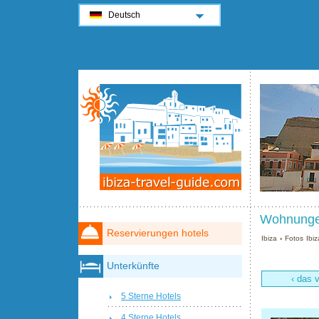
Deutsch
Wohnunge
Reservierungen hotels
Ibiza
›
Fotos Ibiz
Unterkünfte
‹ das 
5 Sterne Hotels
4 Sterne Hotels