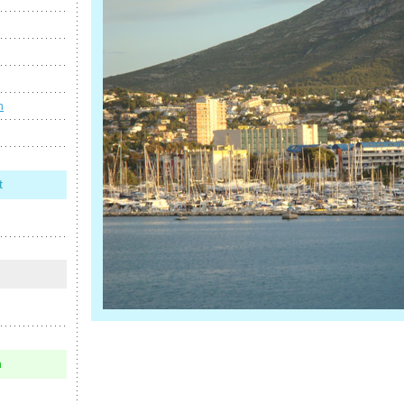
n
t
n