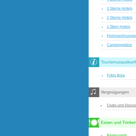
3 Sterne Hotels
2 Sterne Hotels
1 Stern Hotels
Ferienwohnunge
Campingplätze
Tourismusauskunf
Fotos Ibiza
Vergnügungen
Clubs und Discos
Essen und Trinke
Restaurants