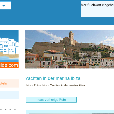
Yachten in der marina ibiza
tels
Ibiza
›
Fotos Ibiza
› Yachten in der marina ibiza
‹ das vorherige Foto