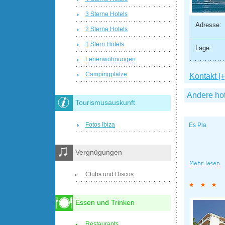
3 Sterne Hotels
Adresse:
2 Sterne Hotels
1 Stern Hotels
Lage:
Ferienwohnungen
Campingplätze
Kontakt [+
Andere ho
Tourismusauskunft
Fotos Ibiza
Es Pla
Vergnügungen
Clubs und Discos
Essen und Trinken
Restaurants