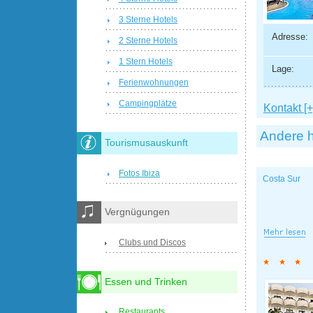
3 Sterne Hotels
Adresse:
2 Sterne Hotels
1 Stern Hotels
Lage:
Ferienwohnungen
Campingplätze
Kontakt [+
Andere h
Tourismusauskunft
Fotos Ibiza
Costa Sur
Vergnügungen
Clubs und Discos
Essen und Trinken
Restaurants