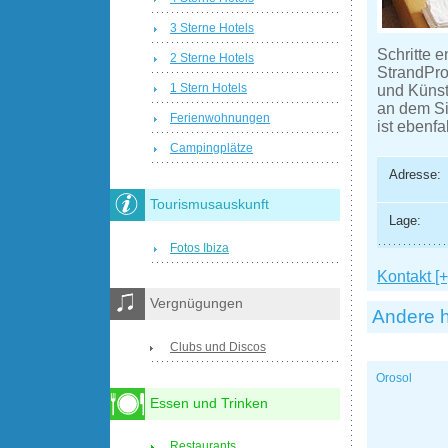
3 Sterne Hotels
Schritte e
2 Sterne Hotels
Strand­Pr
1 Stern Hotels
und Künst
an dem Si
Ferienwohnungen
ist ebenfa
Campingplätze
Adresse:
Tourismusauskunft
Lage:
Fotos Ibiza
Kontakt [+
Vergnügungen
Andere h
Clubs und Discos
Orosol
Essen und Trinken
Restaurants