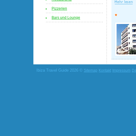
Pizzerien
Bars und Lounge
Ibiza Travel Guide 2026 ©
Sitemap
Kontakt
Impressum
Da