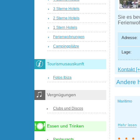
3 Sterne Hotels
Sie es be
2 Sterne Hotels
Ferienwoh
1 Stern Hotels
Ferienwohnungen
Adresse:
Campingplätze
Lage:
Tourismusauskunft
Kontakt [+
Fotos Ibiza
Andere h
Vergnügungen
Maritimo
Clubs und Discos
Essen und Trinken
Restaurants