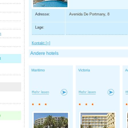
Adresse:
Avenida De Portmany, 8
Lage:
n
Kontakt [+]
Andere hotels
t
Maritimo
Victoria
A
n