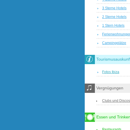
3 Sterne Hotels
2 Sterne Hotels
1 Stern Hotels
Ferienwohnunge
Campingplätze
Tourismusauskunf
Fotos Ibiza
Vergnügungen
Clubs und Discos
Essen und Trinke
Restaurants