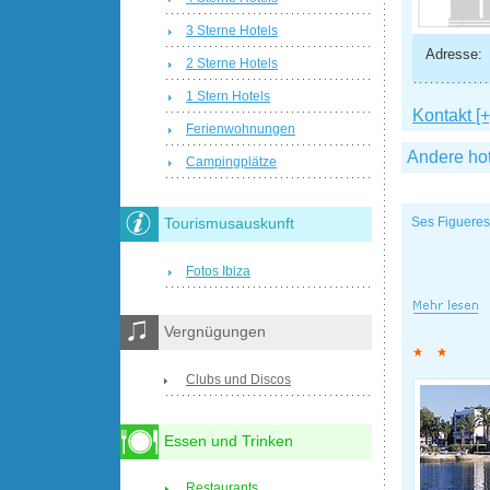
3 Sterne Hotels
Adresse:
2 Sterne Hotels
1 Stern Hotels
Kontakt [+
Ferienwohnungen
Andere ho
Campingplätze
Ses Figueres
Tourismusauskunft
Fotos Ibiza
Vergnügungen
Clubs und Discos
Essen und Trinken
Restaurants