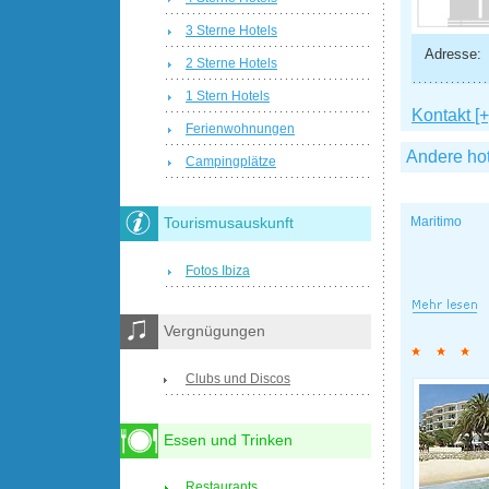
3 Sterne Hotels
Adresse:
2 Sterne Hotels
1 Stern Hotels
Kontakt [+
Ferienwohnungen
Andere ho
Campingplätze
Maritimo
Tourismusauskunft
Fotos Ibiza
Vergnügungen
Clubs und Discos
Essen und Trinken
Restaurants